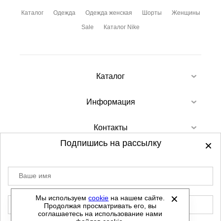
Каталог
Одежда
Одежда женская
Шорты
Женщины
Sale
Каталог Nike
Каталог
Информация
Контакты
Подпишись на рассылку
Ваше имя
©
2012-2026 - Sellgroup.ru - все права
защищены.
Мы используем
cookie
на нашем сайте.
E-mail
Продолжая просматривать его, вы
Данный сайт не является интернет магазином и
соглашаетесь на использование нами
не является публичной офертой.