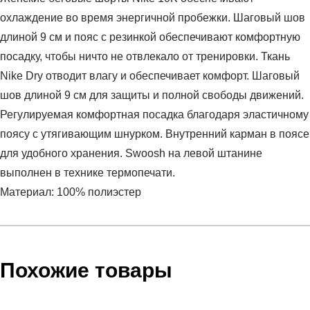
охлаждение во время энергичной пробежки. Шаговый шов
длиной 9 см и пояс с резинкой обеспечивают комфортную
посадку, чтобы ничто не отвлекало от тренировки. Ткань
Nike Dry отводит влагу и обеспечивает комфорт. Шаговый
шов длиной 9 см для защиты и полной свободы движений.
Регулируемая комфортная посадка благодаря эластичному
поясу с утягивающим шнурком. Внутренний карман в поясе
для удобного хранения. Swoosh на левой штанине
выполнен в технике термопечати.
Материал: 100% полиэстер
Условия оплаты
Артикул:
895863-629
Оставить отзыв
Наименование:
Шорты женские Women's Nike 10K
Инструкция по оплате есть в самом конце счета, который
Похожие товары
Running Shorts
высылает Вам менеджер.
Пол:
женский
Обратите внимание, что при не верном заполнении данных
Бренд:
Nike