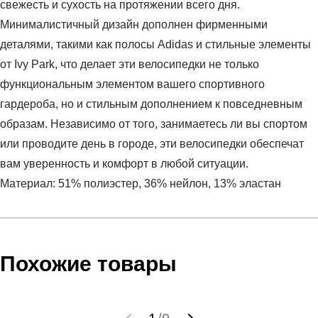
свежесть и сухость на протяжении всего дня.
Минималистичный дизайн дополнен фирменными
деталями, такими как полосы Adidas и стильные элементы
от Ivy Park, что делает эти велосипедки не только
функциональным элементом вашего спортивного
гардероба, но и стильным дополнением к повседневным
образам. Независимо от того, занимаетесь ли вы спортом
или проводите день в городе, эти велосипедки обеспечат
вам уверенность и комфорт в любой ситуации.
Материал: 51% полиэстер, 36% нейлон, 13% эластан
Условия оплаты
Артикул:
GT9011
Оставить отзыв
Наименование:
Шорты женские IVP CK HW SHORT
Инструкция по оплате есть в самом конце счета, который
Похожие товары
Пол:
женский
высылает Вам менеджер.
Бренд:
Adidas
Обратите внимание, что при не верном заполнении данных
Модель:
IVP CK HW SHORT
мы не увидим Вашу оплату.