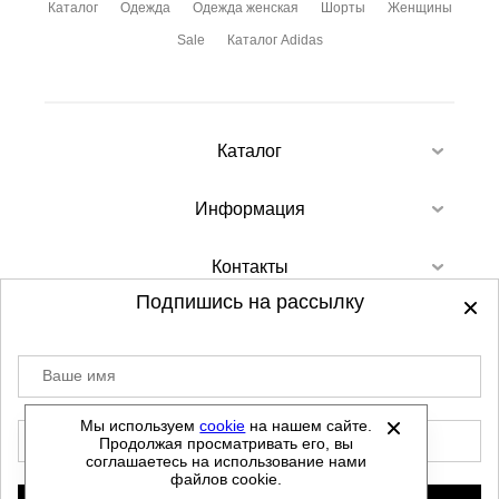
Каталог
Одежда
Одежда женская
Шорты
Женщины
Sale
Каталог Adidas
Каталог
Информация
Контакты
Подпишись на рассылку
Ваше имя
©
2012-2026 - Sellgroup.ru - все права
защищены.
Мы используем
cookie
на нашем сайте.
E-mail
Продолжая просматривать его, вы
Данный сайт не является интернет магазином и
соглашаетесь на использование нами
не является публичной офертой.
файлов cookie.