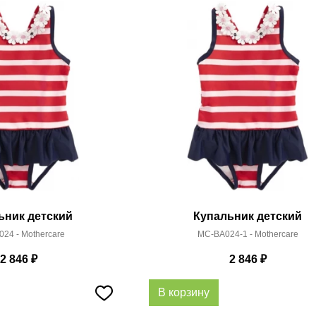
ьник детский
Купальник детский
24 - Mothercare
MC-BA024-1 - Mothercare
2 846
₽
2 846
₽
В корзину