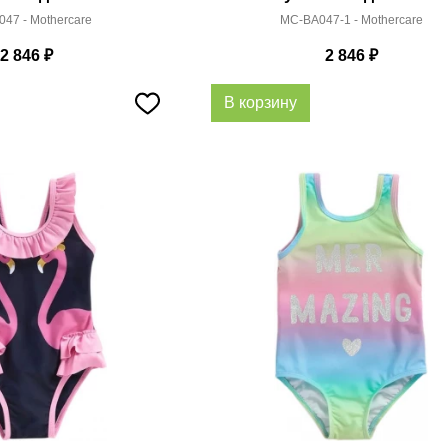
47 - Mothercare
MC-BA047-1 - Mothercare
2 846
₽
2 846
₽
В корзину