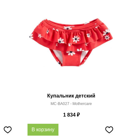
Купальник детский
MC-BA027 - Mothercare
1 834
₽
В корзину