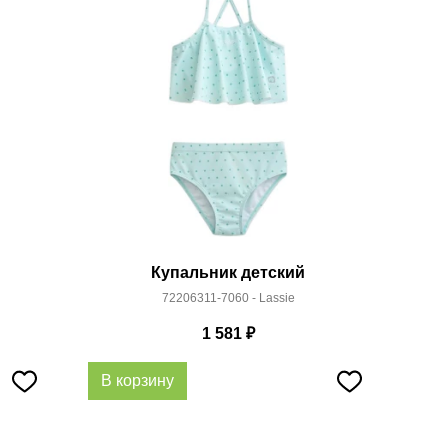
Купальник детский
72206311-7060 - Lassie
1 581
₽
В корзину