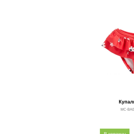
Купал
MC-BA02