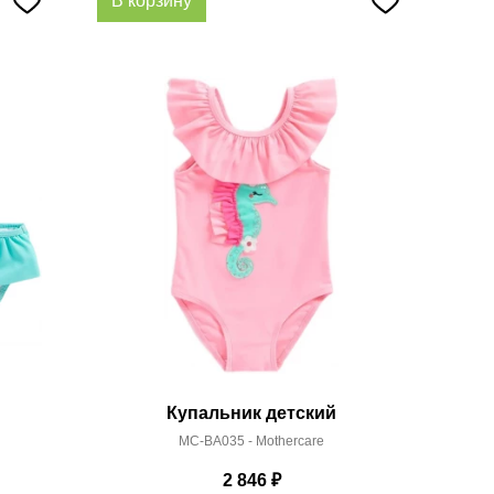
В корзину
Купальник детский
MC-BA035 - Mothercare
2 846
₽