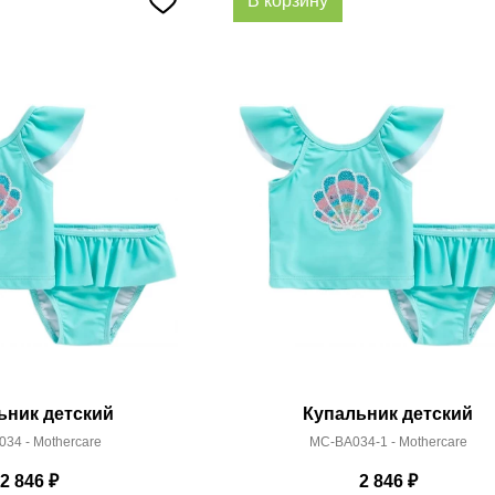
В корзину
ьник детский
Купальник детский
34 - Mothercare
MC-BA034-1 - Mothercare
2 846
₽
2 846
₽