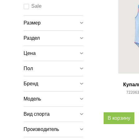
любого
элемента
Sale
ввода
страница
обновится.
Размер
Раздел
Цена
Пол
Бренд
Купал
722063
Модель
Вид спорта
В корзину
Производитель