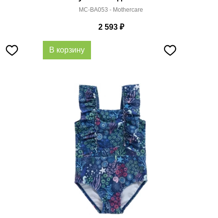
MC-BA053 - Mothercare
2 593
₽
В корзину