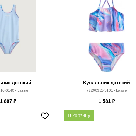
ьник детский
Купальник детский
10-6140 - Lassie
72206311-5101 - Lassie
1 897
₽
1 581
₽
В корзину