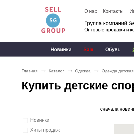
О нас
Контакты
И
Группа компаний Se
Оптовые продажи и к
Новинки
Sale
Обувь
Главная
Каталог
Одежда
Одежда детская
Купить детские сп
Сортировка
сначала новин
Выберите
Новинки
параметры
фильтрации.
После
Хиты продаж
изменения