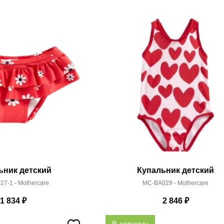
ьник детский
Купальник детский
7-1 - Mothercare
MC-BA029 - Mothercare
1 834
₽
2 846
₽