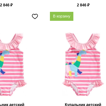
2 846
₽
2 846
₽
В корзину
ьник детский
Купальник детский