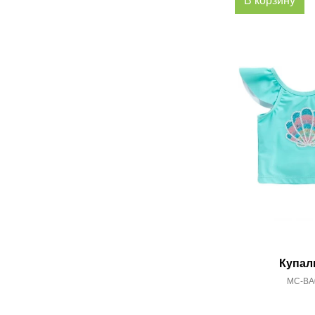
В корзину
Купал
MC-BA0