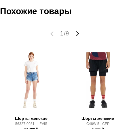
Наименование:
Шорты женские BASKETBALL APP
Инструкция по оплате есть в самом конце счета, который
Похожие товары
WOMEN
высылает Вам менеджер.
Пол:
женский
Обратите внимание, что при не верном заполнении данных
Бренд:
Adidas
мы не увидим Вашу оплату.
1
/
9
Модель:
BASKETBALL APP WOMEN
Вид спорта:
баскетбол
Доставка
Состав:
100% Полиэстер
Производитель:
Тайланд
Самовывоз в Москве.
Срок отгрузки:
3-4 рабочих дня
Доставка по России всеми транспортными ТК, а также с
Почтой Росии и СДЭК.
Здесь вы можете более детально ознакомиться с
условиями
оплаты
и
доставки
Шорты женские
Шорты женские
56327-0081 - LEVIS
C48W-5 - CEP