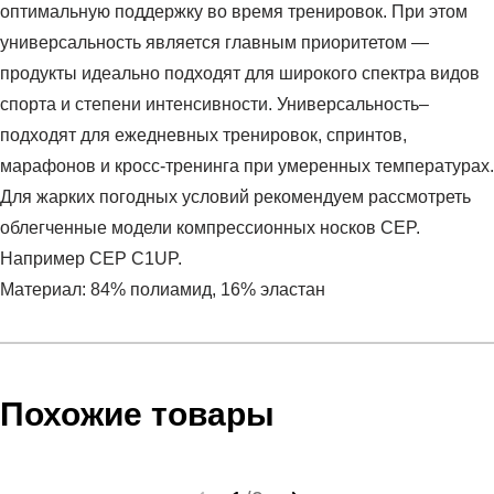
оптимальную поддержку во время тренировок. При этом
универсальность является главным приоритетом —
продукты идеально подходят для широкого спектра видов
спорта и степени интенсивности. Универсальность–
подходят для ежедневных тренировок, спринтов,
марафонов и кросс-тренинга при умеренных температурах.
Для жарких погодных условий рекомендуем рассмотреть
облегченные модели компрессионных носков CEP.
Например CEP C1UP.
Материал: 84% полиамид, 16% эластан
Условия оплаты
Артикул:
C125W-0
Оставить отзыв
Наименование:
Носки
Инструкция по оплате есть в самом конце счета, который
Похожие товары
Пол:
женский
высылает Вам менеджер.
Бренд:
CEP
Обратите внимание, что при не верном заполнении данных
Вид спорта:
фитнес
мы не увидим Вашу оплату.