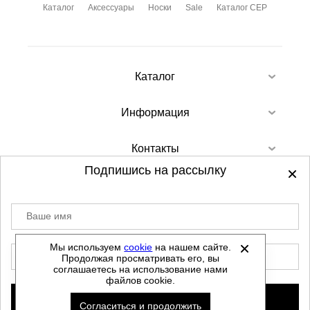
Каталог
Аксессуары
Носки
Sale
Каталог CEP
Каталог
Информация
Контакты
Подпишись на рассылку
Ваше имя
©
2012-2026 - Sellgroup.ru - все права
защищены.
Мы используем
cookie
на нашем сайте.
E-mail
Продолжая просматривать его, вы
Данный сайт не является интернет магазином и
соглашаетесь на использование нами
не является публичной офертой.
файлов cookie.
Политика обработки персональных данных
Подписаться
Согласиться и продолжить