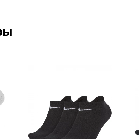
 который высылает Вам менеджер.
ии данных мы не увидим Вашу оплату.
ры
ан
акже с Почтой Росии и СДЭК.
 условиями
оплаты
и
доставки