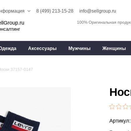
нформация
8 (499) 213-15-28
info@sellgroup.ru
llGroup.ru
100% Оригинальная продук
онсалтинг
Одежда
Аксессуары
Мужчины
Женщины
Носки 37157-0147
Нос
Артикул: