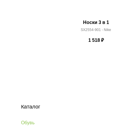
Носки 3 в 1
SX2554-901 - Nike
1 518
₽
Каталог
Обувь