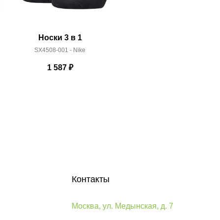
Носки 3 в 1
SX4508-001 - Nike
9061
1 587
₽
Контакты
Москва, ул. Медынская, д. 7