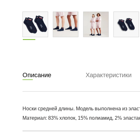
Описание
Характеристики
Носки средней длины. Модель выполнена из эласт
Материал: 83% хлопок, 15% полиамид, 2% эласта
Условия оплаты
Артикул:
37157-0147
0
Оставить 