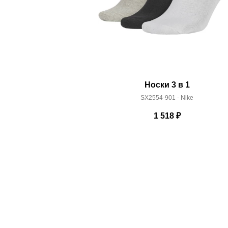
Носки 3 в 1
SX2554-901 - Nike
1 518
₽