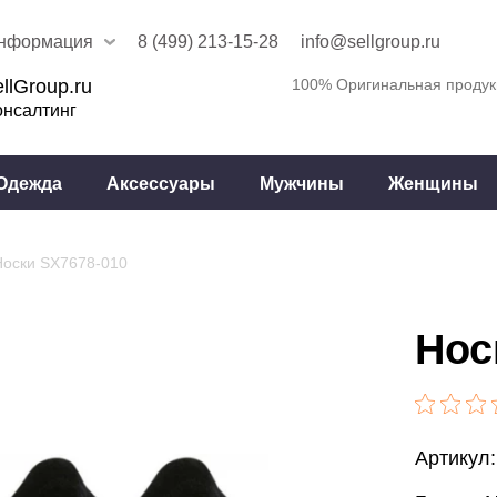
нформация
8 (499) 213-15-28
info@sellgroup.ru
llGroup.ru
100% Оригинальная продук
онсалтинг
Одежда
Аксессуары
Мужчины
Женщины
Носки SX7678-010
Нос
Артикул