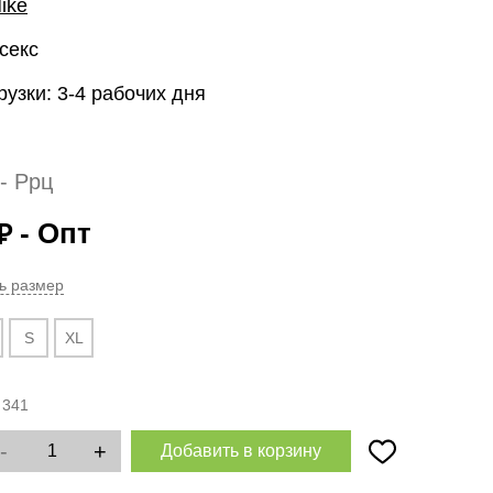
ike
секс
рузки: 3-4 рабочих дня
- Ррц
- Опт
₽
ь размер
S
XL
:
341
-
+
Добавить в корзину