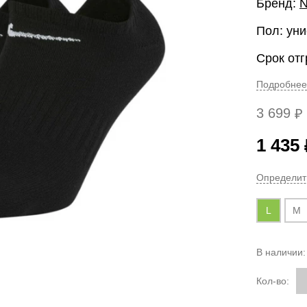
Бренд:
N
Пол: уни
Срок отг
Подробнее
3 699
₽
1 435
Определит
L
M
В наличии
Кол-во: