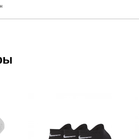
н
отзыв
 который высылает Вам менеджер.
ии данных мы не увидим Вашу оплату.
ры
тан
акже с Почтой Росии и СДЭК.
 условиями
оплаты
и
доставки