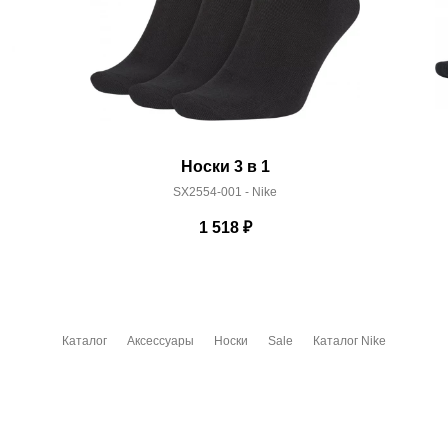
Носки 3 в 1
SX2554-001 - Nike
1 518
₽
Каталог
Аксессуары
Носки
Sale
Каталог Nike