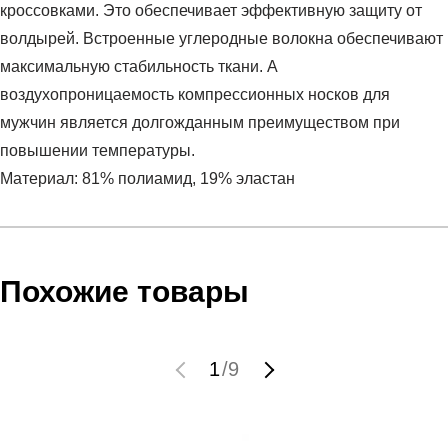
кроссовками. Это обеспечивает эффективную защиту от
волдырей. Встроенные углеродные волокна обеспечивают
максимальную стабильность ткани. А
воздухопроницаемость компрессионных носков для
мужчин является долгожданным преимуществом при
повышении температуры.
Материал: 81% полиамид, 19% эластан
Условия оплаты
Артикул:
C1UUM-5
Оставить отзыв
Наименование:
Гольфы
Инструкция по оплате есть в самом конце счета, который
Похожие товары
Пол:
мужской
высылает Вам менеджер.
Бренд:
CEP
Обратите внимание, что при не верном заполнении данных
Вид спорта:
бег
мы не увидим Вашу оплату.
1
/
9
Состав:
81% полиамид, 19% эластан
Материал:
синтетика
Доставка
Срок отгрузки:
3-4 рабочих дня