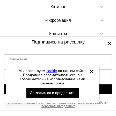
Каталог
Информация
Контакты
Подпишись на рассылку
Ваше имя
©
2012-2026 - Sellgroup.ru - все права
защищены.
Мы используем
cookie
на нашем сайте.
E-mail
Продолжая просматривать его, вы
Данный сайт не является интернет магазином и
соглашаетесь на использование нами
не является публичной офертой.
файлов cookie.
Политика обработки персональных данных
Подписаться
Согласиться и продолжить
Автоматизировано -
Нажимая «Подписаться», Вы соглашаетесь с условиями
обработки
персональных данных