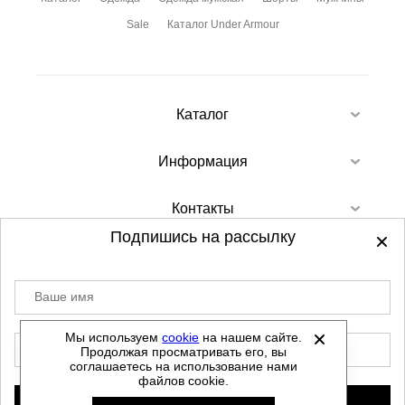
Sale
Каталог Under Armour
Каталог
Информация
Контакты
Подпишись на рассылку
Ваше имя
©
2012-2026 - Sellgroup.ru - все права
защищены.
Мы используем
cookie
на нашем сайте.
E-mail
Продолжая просматривать его, вы
Данный сайт не является интернет магазином и
соглашаетесь на использование нами
не является публичной офертой.
файлов cookie.
Политика обработки персональных данных
Подписаться