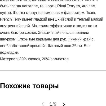
быть всегда наготове, то шорты Rival Terry то, что вам
нужно. Шорты станут вашим новым фаворитом. Ткань
French Terry имеет гладкий внешний слой и теплый мягкий
внутренний слой. Материал эффективно отводит пот и
очень быстро сохнет. Эластичный пояс с внешним
шнурком. Открытые карманы для рук. Нижний край с
необработанной кромкой. Шаговый шов 25 см. Без
подкладки.
Материал: 80% хлопок, 20% полиэстер
Условия оплаты
Артикул:
1361629-415
Оставить отзыв
Наименование:
Шорты мужские UA RIVAL TERRY
Инструкция по оплате есть в самом конце счета, который
Похожие товары
CLLGT SHORT
высылает Вам менеджер.
Пол:
мужской
Обратите внимание, что при не верном заполнении данных
Бренд:
Under Armour
мы не увидим Вашу оплату.
1
/
9
Модель:
UA RIVAL TERRY CLLGT SHORT