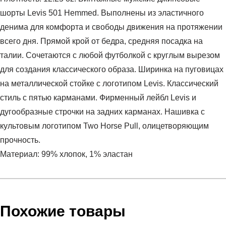
шорты Levis 501 Hemmed. Выполнены из эластичного
денима для комфорта и свободы движения на протяжении
всего дня. Прямой крой от бедра, средняя посадка на
талии. Сочетаются с любой футболкой с круглым вырезом
для создания классического образа. Ширинка на пуговицах
на металлической стойке с логотипом Levis. Классический
стиль с пятью карманами. Фирменный лейбл Levis и
дугообразные строчки на задних карманах. Нашивка с
культовым логотипом Two Horse Pull, олицетворяющим
прочность.
Материал: 99% хлопок, 1% эластан
Условия оплаты
Артикул:
36512-0139
Оставить отзыв
Наименование:
Шорты мужские 501 Hemmed Short
Инструкция по оплате есть в самом конце счета, который
Похожие товары
Пол:
мужской
высылает Вам менеджер.
Бренд:
LEVIS