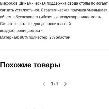
микробов. Динамическая поддержка свода стопы помогает
снизить усталость ног. Стратегическая подушка уменьшает
объем, обеспечивает гибкость и воздухопроницаемость.
Сетчатые вставки для дополнительной
воздухопроницаемости.
Материал: 98% полиэстер, 2% эластан
Условия оплаты
Артикул:
1379510-011
Оставить отзыв
Наименование:
Носки взрослые
Инструкция по оплате есть в самом конце счета, который
Похожие товары
Пол:
унисекс
высылает Вам менеджер.
Бренд:
Under Armour
Обратите внимание, что при не верном заполнении данных
Вид спорта:
фитнес
мы не увидим Вашу оплату.
1
/
9
Состав:
98% полиэстер, 2% эластан
Материал:
полиэстер
Доставка
Срок отгрузки:
3-4 рабочих дня
Самовывоз в Москве.