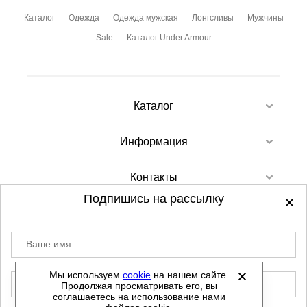
Каталог
Одежда
Одежда мужская
Лонгсливы
Мужчины
Sale
Каталог Under Armour
Каталог
Информация
Контакты
Подпишись на рассылку
Ваше имя
©
2012-2026 - Sellgroup.ru - все права
защищены.
Мы используем
cookie
на нашем сайте.
E-mail
Продолжая просматривать его, вы
Данный сайт не является интернет магазином и
соглашаетесь на использование нами
не является публичной офертой.