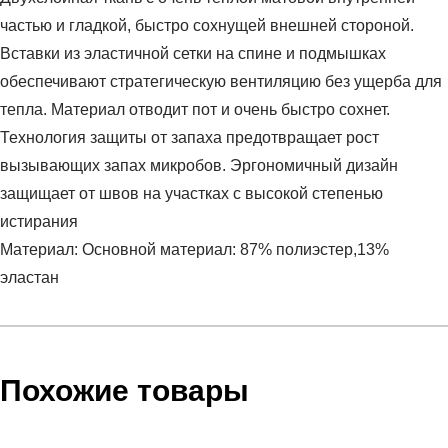
частью и гладкой, быстро сохнущей внешней стороной.
Вставки из эластичной сетки на спине и подмышках
обеспечивают стратегическую вентиляцию без ущерба для
тепла. Материал отводит пот и очень быстро сохнет.
Технология защиты от запаха предотвращает рост
вызывающих запах микробов. Эргономичный дизайн
защищает от швов на участках с высокой степенью
истирания
Материал: Основной материал: 87% полиэстер,13%
эластан
Условия оплаты
Артикул:
1366066-020
Оставить отзыв
Наименование:
Лонгслив мужской UA CG Armour
Инструкция по оплате есть в самом конце счета, который
Похожие товары
Fitted Mock
высылает Вам менеджер.
Пол:
мужской
Обратите внимание, что при не верном заполнении данных
Бренд:
Under Armour