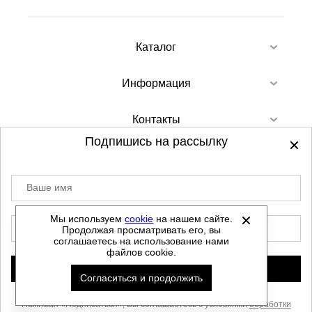
Каталог
Информация
Контакты
Подпишись на рассылку
Ваше имя
©
2012-2026 - Sellgroup.ru - все права
защищены.
Мы используем
cookie
на нашем сайте.
E-mail
Продолжая просматривать его, вы
Данный сайт не является интернет магазином и
соглашаетесь на использование нами
не является публичной офертой.
файлов cookie.
Политика обработки персональных данных
Подписаться
Согласиться и продолжить
Автоматизировано -
Нажимая «Подписаться», Вы соглашаетесь с условиями
обработки