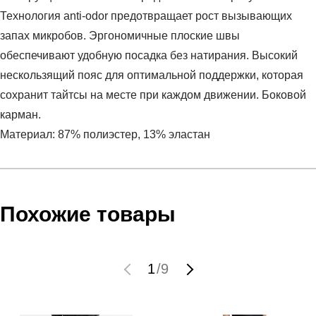
Технология anti-odor предотвращает рост вызывающих
запах микробов. Эргономичные плоские швы
обеспечивают удобную посадка без натирания. Высокий
нескользящий пояс для оптимальной поддержки, которая
сохранит тайтсы на месте при каждом движении. Боковой
карман.
Материал: 87% полиэстер, 13% эластан
Условия оплаты
Артикул:
1365336-001
Оставить отзыв
Наименование:
Леггинсы женские HG Armour HiRise
Инструкция по оплате есть в самом конце счета, который
Похожие товары
Leg NS
высылает Вам менеджер.
Пол:
женский
Обратите внимание, что при не верном заполнении данных
Бренд:
Under Armour
мы не увидим Вашу оплату.
1
/
9
Модель:
HG Armour HiRise Leg NS
Вид спорта:
фитнес
Доставка
Состав:
87% полиэстер, 13% эластан