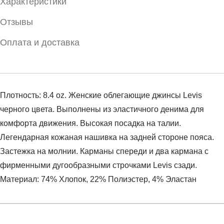
Характеристики
Отзывы
Оплата и доставка
Плотность: 8.4 oz. Женские облегающие джинсы Levis
черного цвета. Выполнены из эластичного денима для
комфорта движения. Высокая посадка на талии.
Легендарная кожаная нашивка на задней стороне пояса.
Застежка на молнии. Карманы спереди и два кармана с
фирменными дугообразными строчками Levis сзади.
Материал: 74% Хлопок, 22% Полиэстер, 4% Эластан
Условия оплаты
Артикул:
18882-0233
Оставить отзыв
Наименование:
Джинсы женские 721 High Rise Skinny