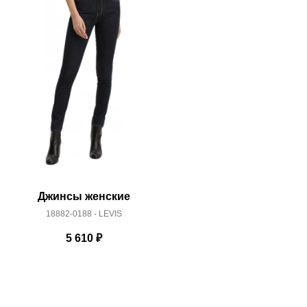
Джинсы женские
Джинс
18882-0188 - LEVIS
18881
5 610
₽