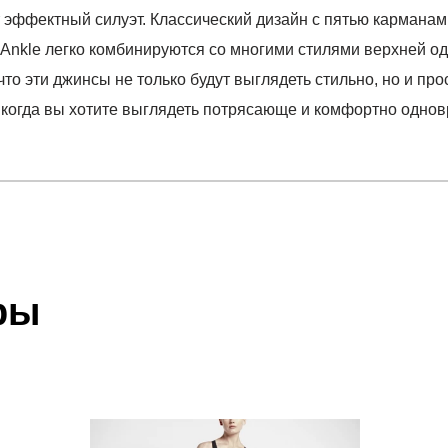
т эффектный силуэт. Классический дизайн с пятью кармана
 Ankle легко комбинируются со многими стилями верхней од
то эти джинсы не только будут выглядеть стильно, но и пр
, когда вы хотите выглядеть потрясающе и комфортно одно
отзыв
ge Straight Ankle Jeans
 который высылает Вам менеджер.
ии данных мы не увидим Вашу оплату.
ры
ан
акже с Почтой Росии и СДЭК.