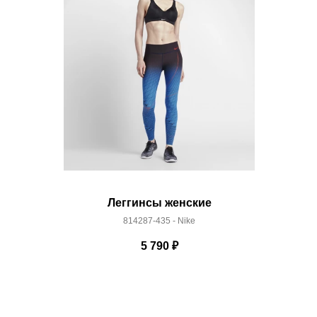
 условиями
оплаты
и
доставки
Леггинсы женские
814287-435 - Nike
5 790
₽