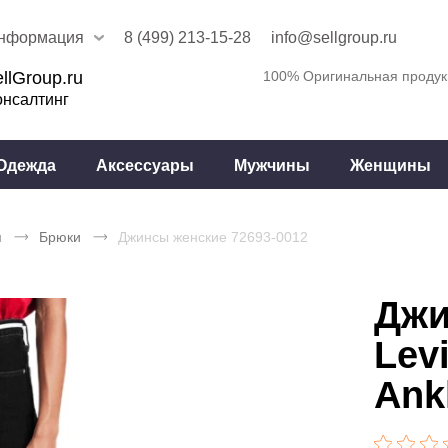
нформация
8 (499) 213-15-28
info@sellgroup.ru
llGroup.ru
100% Оригинальная продук
онсалтинг
Одежда
Аксессуары
Мужчины
Женщины
я
Брюки
Джинсы женские 72693-0012
Джи
Lev
Ank