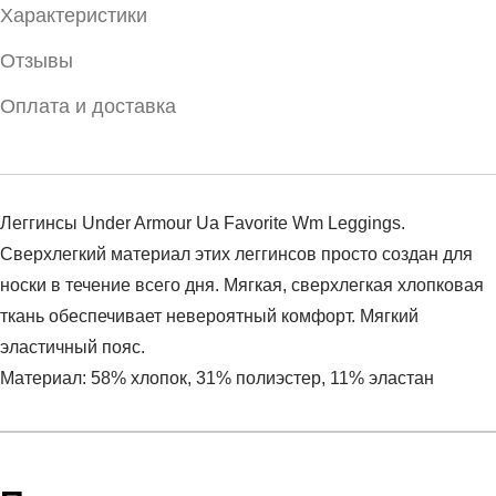
Характеристики
Отзывы
Оплата и доставка
Леггинсы Under Armour Ua Favorite Wm Leggings.
Сверхлегкий материал этих леггинсов просто создан для
носки в течение всего дня. Мягкая, сверхлегкая хлопковая
ткань обеспечивает невероятный комфорт. Мягкий
эластичный пояс.
Материал: 58% хлопок, 31% полиэстер, 11% эластан
Условия оплаты
Артикул:
1356403-090
Оставить отзыв
Наименование:
Леггинсы женские UA Favorite WM
Инструкция по оплате есть в самом конце счета, который