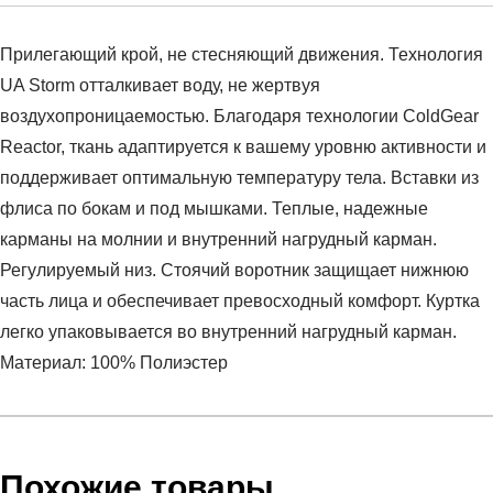
Прилегающий крой, не стесняющий движения. Технология
UA Storm отталкивает воду, не жертвуя
воздухопроницаемостью. Благодаря технологии ColdGear
Reactor, ткань адаптируется к вашему уровню активности и
поддерживает оптимальную температуру тела. Вставки из
флиса по бокам и под мышками. Теплые, надежные
карманы на молнии и внутренний нагрудный карман.
Регулируемый низ. Стоячий воротник защищает нижнюю
часть лица и обеспечивает превосходный комфорт. Куртка
легко упаковывается во внутренний нагрудный карман.
Материал: 100% Полиэстер
Условия оплаты
Артикул:
1316011-890
Оставить отзыв
Наименование:
Куртка мужская CGR Hybrid Jacket
Инструкция по оплате есть в самом конце счета, который
Похожие товары
Radio Red / Dark Maroon / Dark Maroon