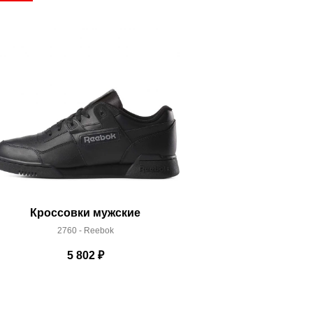
Кроссовки мужские
Кроссо
2760 - Reebok
58052
5 802
₽
1