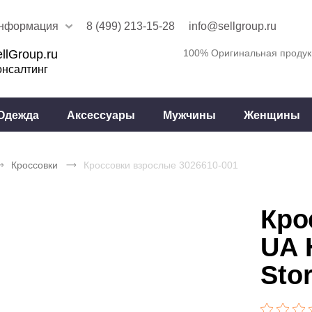
нформация
8 (499) 213-15-28
info@sellgroup.ru
llGroup.ru
100% Оригинальная продук
онсалтинг
Одежда
Аксессуары
Мужчины
Женщины
Кроссовки
Кроссовки взрослые 3026610-001
Кро
UA 
Sto