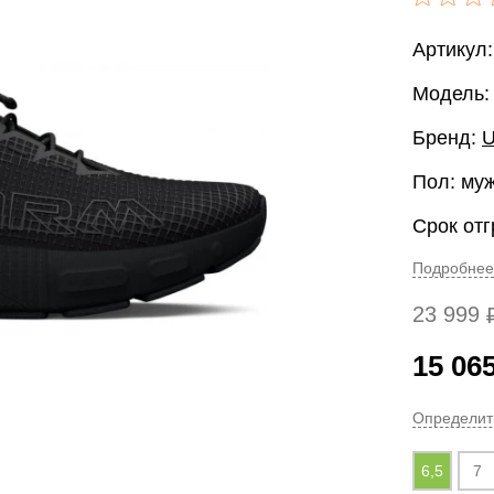
Артикул:
Модель:
Бренд:
U
Пол: му
Срок отг
Подробнее
23 999
15 06
Определит
6,5
7