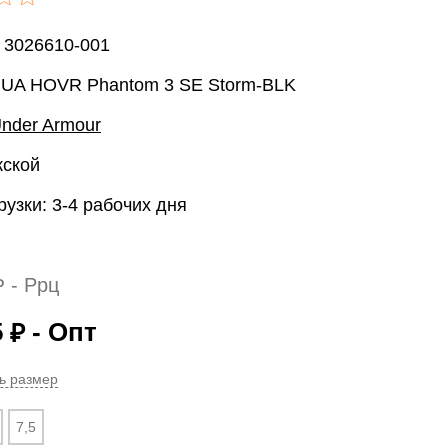
 3026610-001
 UA HOVR Phantom 3 SE Storm-BLK
nder Armour
жской
рузки: 3-4 рабочих дня
- Ррц
₽
5
- Опт
₽
ь размер
7,5