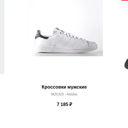
 условиями
оплаты
и
доставки
Кроссовки мужские
M20325 - Adidas
7 185
₽