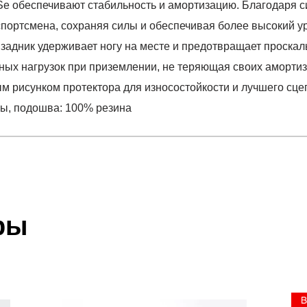
Se обеспечивают стабильность и амортизацию. Благодаря 
спортсмена, сохраняя силы и обеспечивая более высокий у
задник удерживает ногу на месте и предотвращает проскал
рных нагрузок при приземлении, не теряющая своих аморти
 рисунком протектора для износостойкости и лучшего сце
лы, подошва: 100% резина
отзыв
 Phantom 3 SE Storm-BLK
 который высылает Вам менеджер.
ии данных мы не увидим Вашу оплату.
ры
иалы, подошва: 100% резина
акже с Почтой Росии и СДЭК.