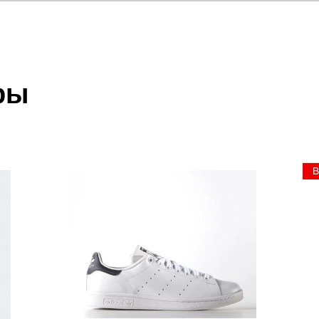
отзыв
 RUNNER
 который высылает Вам менеджер.
ии данных мы не увидим Вашу оплату.
ры
акже с Почтой Росии и СДЭК.
 условиями
оплаты
и
доставки