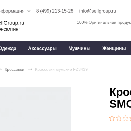
нформация
8 (499) 213-15-28
info@sellgroup.ru
llGroup.ru
100% Оригинальная продук
онсалтинг
Одежда
Аксессуары
Мужчины
Женщины
Кроссовки
Кроссовки мужские FZ3439
Кро
SM