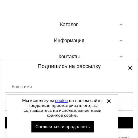
Каталог
Информация
Контакты
Подпишись на рассылку
Ваше имя
©
2012-2026 - Sellgroup.ru - все права
защищены.
Мы используем
cookie
на нашем сайте.
E-mail
Продолжая просматривать его, вы
Данный сайт не является интернет магазином и
соглашаетесь на использование нами
не является публичной офертой.
файлов cookie.
Политика обработки персональных данных
Подписаться
Согласиться и продолжить
Автоматизировано -