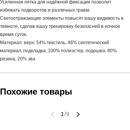
Усиленная пятка для надёжной фиксации позволит
избежать подворотов и различных травм.
Светоотражающие элементы повысят вашу видимость в
темноте, сделав вашу тренировку безопасней в ночное
время суток.
Материал: верх: 54% текстиль, 46% синтетический
материал, подкладка: 100% полиэстер, подошва: 80%
резина, 20% эва
Условия оплаты
Артикул:
3024877-101
Оставить отзыв
Наименование:
Кроссовки мужские UA Charged Rogue
Инструкция по оплате есть в самом конце счета, который
Похожие товары
3
высылает Вам менеджер.
Пол:
мужской
Обратите внимание, что при не верном заполнении данных
Бренд:
Under Armour
мы не увидим Вашу оплату.
1
/
9
Модель:
UA Charged Rogue 3
Вид спорта:
бег
Доставка