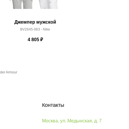
Джемпер мужской
Джемп
BV2645-063 - Nike
BV265
4 805
₽
der Armour
Контакты
Москва, ул. Медынская, д. 7