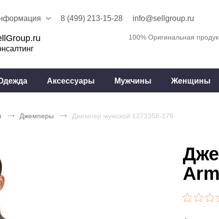
нформация
8 (499) 213-15-28
info@sellgroup.ru
llGroup.ru
100% Оригинальная продук
онсалтинг
Одежда
Аксессуары
Мужчины
Женщины
я
Джемперы
Джемпер мужской 1373358-176
Дже
Arm