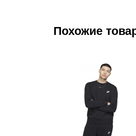
Наименование:
Джемпер мужской UA Armour Fl
Инструкция по оплате есть в самом конце счета,
0
Пол:
мужской
Обратите внимание, что при не верном заполнен
Бренд:
Under Armour
Похожие това
0
Модель:
UA Armour Fleece 1/4 Zip
Доставка
Вид спорта:
фитнес
0
Самовывоз в Москве.
Состав:
100% Полиэстер
Доставка по России всеми транспортными ТК, а т
Производитель:
Египет
0
Срок отгрузки:
3-4 рабочих дня
Здесь вы можете более детально ознакомиться с