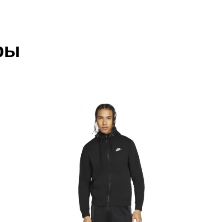
eece 1/4 Zip
 который высылает Вам менеджер.
ии данных мы не увидим Вашу оплату.
ры
акже с Почтой Росии и СДЭК.
 условиями
оплаты
и
доставки