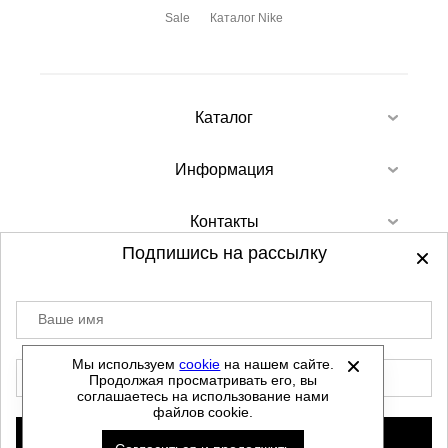
Sale
Каталог Nike
Каталог
Информация
Контакты
Подпишись на рассылку
Ваше имя
©
2012-2026 - Sellgroup.ru - все права
защищены.
Мы используем
cookie
на нашем сайте.
E-mail
Продолжая просматривать его, вы
Данный сайт не является интернет магазином и
соглашаетесь на использование нами
не является публичной офертой.
файлов cookie.
Политика обработки персональных данных
Подписаться