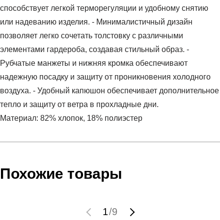
способствует легкой терморегуляции и удобному снятию
или надеванию изделия. - Минималистичный дизайн
позволяет легко сочетать толстовку с различными
элементами гардероба, создавая стильный образ. -
Рубчатые манжеты и нижняя кромка обеспечивают
надежную посадку и защиту от проникновения холодного
воздуха. - Удобный капюшон обеспечивает дополнительное
тепло и защиту от ветра в прохладные дни.
Материал: 82% хлопок, 18% полиэстер
Условия оплаты
Артикул:
BV2645-010
Оставить отзыв
Наименование:
Джемпер мужской M NSW CLUB
Инструкция по оплате есть в самом конце счета, который
Похожие товары
HOODIE FZ BB
высылает Вам менеджер.
Пол:
мужской
Обратите внимание, что при не верном заполнении данных
Бренд:
Nike
мы не увидим Вашу оплату.
1
/
9
Модель:
M NSW CLUB HOODIE FZ BB