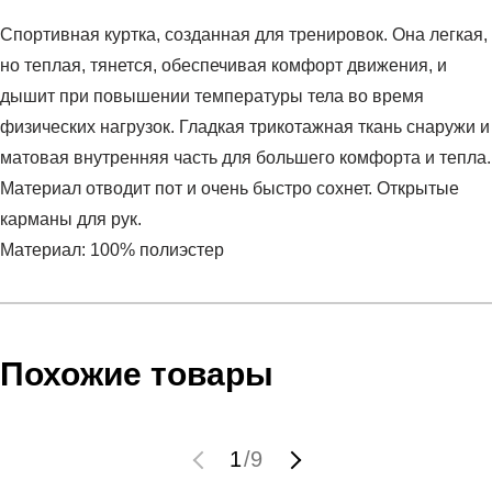
Спортивная куртка, созданная для тренировок. Она легкая,
но теплая, тянется, обеспечивая комфорт движения, и
дышит при повышении температуры тела во время
физических нагрузок. Гладкая трикотажная ткань снаружи и
матовая внутренняя часть для большего комфорта и тепла.
Материал отводит пот и очень быстро сохнет. Открытые
карманы для рук.
Материал: 100% полиэстер
Условия оплаты
Артикул:
1361619-415
Оставить отзыв
Наименование:
Джемпер мужской UA SPORTSTYLE
Инструкция по оплате есть в самом конце счета, который
Похожие товары
GRAPHIC TK JT
высылает Вам менеджер.
Пол:
мужской
Обратите внимание, что при не верном заполнении данных
Бренд:
Under Armour
мы не увидим Вашу оплату.
1
/
9
Модель:
UA SPORTSTYLE GRAPHIC TK JT