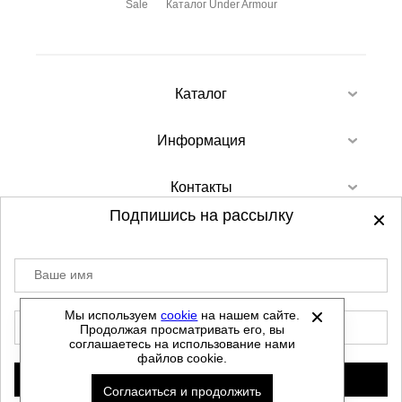
Sale
Каталог Under Armour
Каталог
Информация
Контакты
Подпишись на рассылку
Ваше имя
©
2012-2026 - Sellgroup.ru - все права
защищены.
Мы используем
cookie
на нашем сайте.
E-mail
Продолжая просматривать его, вы
Данный сайт не является интернет магазином и
соглашаетесь на использование нами
не является публичной офертой.
файлов cookie.
Политика обработки персональных данных
Подписаться
Согласиться и продолжить
Автоматизировано -