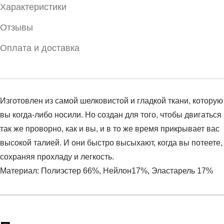
Характеристики
Отзывы
Оплата и доставка
Изготовлен из самой шелковистой и гладкой ткани, которую
вы когда-либо носили. Но создан для того, чтобы двигаться
так же проворно, как и вы, и в то же время прикрывает вас
высокой талией. И они быстро высыхают, когда вы потеете,
сохраняя прохладу и легкость.
Материал: Полиэстер 66%, Нейлон17%, Эластарель 17%
Условия оплаты
Артикул:
1318074-100
Оставить отзыв
Наименование:
Брюки женские Breathelux Jacquard
Инструкция по оплате есть в самом конце счета, который