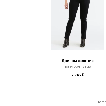
Джинсы женские
18884-0001 - LEVIS
7 245
₽
Катал