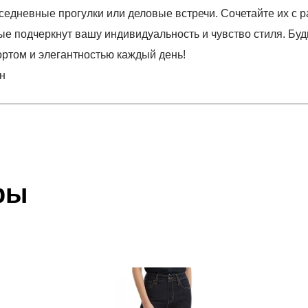
седневные прогулки или деловые встречи. Сочетайте их с
ые подчеркнут вашу индивидуальность и чувство стиля. Бу
фортом и элегантностью каждый день!
н
отзыв
 который высылает Вам менеджер.
ии данных мы не увидим Вашу оплату.
ры
тан
акже с Почтой Росии и СДЭК.
 условиями
оплаты
и
доставки