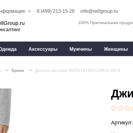
нформация
8 (499) 213-15-28
info@sellgroup.ru
llGroup.ru
100% Оригинальная продук
онсалтинг
Одежда
Аксессуары
Мужчины
Женщины
я
Брюки
Джинсы женские 50251261852124014-56Z4
Джи
Артикул