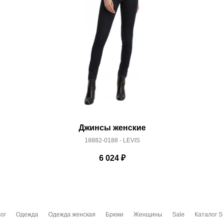
Джинсы женские
18882-0188 - LEVIS
6 024
₽
ог
Одежда
Одежда женская
Брюки
Женщины
Sale
Каталог S.