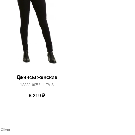
Джинсы женские
Джинс
18881-0052 - LEVIS
18883
6 219
₽
Oliver