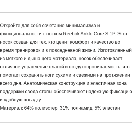
Откройте для себя сочетание минимализма и
функциональности с носком Reebok Ankle Core S 1P. Этот
носок создан для тех, кто ценит комфорт и качество во
время тренировок и в повседневной жизни. Изготовленный
из мягкого и дышащего материала, носок обеспечивает
отличное управление влагой и воздухопроницаемость, что
помогает сохранять ноги сухими и свежими на протяжении
всего дня. Анатомическая конструкция и эластичная зона
поддержки свода стопы обеспечивают надежную фиксацию
и удобную посадку.
Материал: 64% полиэстер, 31% полиамид, 5% эластан
Условия оплаты
Артикул:
R-0400B
Оставить отзыв
Наименование:
Носки