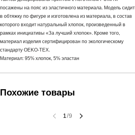
посажены на пояс из эластичного материала. Модель сидит
в обтяжку по фигуре и изготовлена из материала, в состав
которого входит натуральный хлопок, произведенный в
рамках инициативы «За лучший хлопок». Кроме того,
материал изделия сертифицирован по экологическому
стандарту OEKO-TEX.
Материал: 95% хлопок, 5% эластан
Условия оплаты
Артикул:
58683551
Оставить отзыв
Наименование:
Леггинсы женские ESS Leggings
Инструкция по оплате есть в самом конце счета, который
Похожие товары
Пол:
женский
высылает Вам менеджер.
Бренд:
Puma
Обратите внимание, что при не верном заполнении данных
Модель:
ESS Leggings
мы не увидим Вашу оплату.
1
/
9
Вид спорта:
спортивный стиль
Состав:
95% Хлопок, 5% Эластан
Доставка
Производитель:
Бангладеш