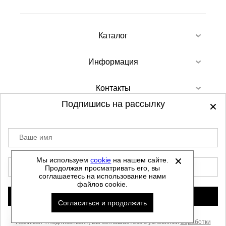
Каталог
Информация
Контакты
Подпишись на рассылку
Ваше имя
©
2012-2026 - Sellgroup.ru - все права
защищены.
Мы используем
cookie
на нашем сайте.
E-mail
Продолжая просматривать его, вы
Данный сайт не является интернет магазином и
соглашаетесь на использование нами
не является публичной офертой.
файлов cookie.
Политика обработки персональных данных
Подписаться
Согласиться и продолжить
Автоматизировано -
Нажимая «Подписаться», Вы соглашаетесь с условиями
обработки