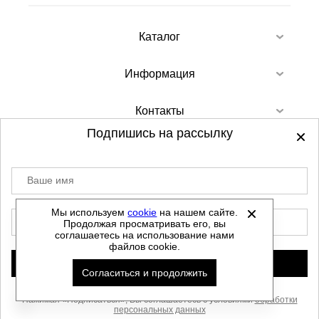
Каталог
Информация
Контакты
Подпишись на рассылку
Ваше имя
©
2012-2026 - Sellgroup.ru - все права
защищены.
Мы используем
cookie
на нашем сайте.
E-mail
Продолжая просматривать его, вы
Данный сайт не является интернет магазином и
соглашаетесь на использование нами
не является публичной офертой.
файлов cookie.
Политика обработки персональных данных
Подписаться
Согласиться и продолжить
Автоматизировано -
Нажимая «Подписаться», Вы соглашаетесь с условиями
обработки
персональных данных