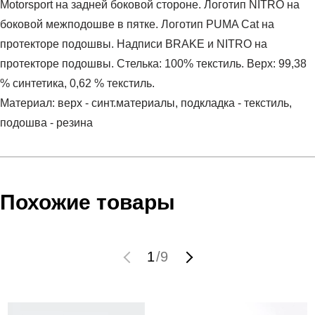
Motorsport на задней боковой стороне. Логотип NITRO на
боковой межподошве в пятке. Логотип PUMA Cat на
протекторе подошвы. Надписи BRAKE и NITRO на
протекторе подошвы. Стелька: 100% текстиль. Верх: 99,38
% синтетика, 0,62 % текстиль.
Материал: верх - синт.материалы, подкладка - текстиль,
подошва - резина
Условия оплаты
Артикул:
30748703
Оставить отзыв
Наименование:
Кроссовки взрослые BMW MMS Kart
Инструкция по оплате есть в самом конце счета, который
Похожие товары
Cat RL Nitro
высылает Вам менеджер.
Пол:
унисекс
Обратите внимание, что при не верном заполнении данных
Бренд:
Puma
мы не увидим Вашу оплату.
1
/
9
Модель:
BMW MMS Kart Cat RL Nitro
Вид спорта:
спортивный стиль
Доставка
Состав:
верх - синт.материалы, подкладка - текстиль,