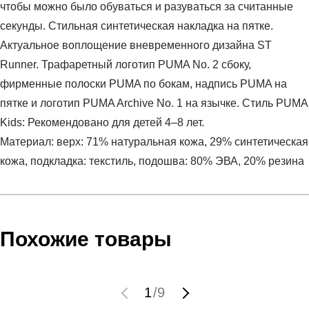
чтобы можно было обуваться и разуваться за считанные
секунды. Стильная синтетическая накладка на пятке.
Актуальное воплощение вневременного дизайна ST
Runner. Трафаретный логотип PUMA No. 2 сбоку,
фирменные полоски PUMA по бокам, надпись PUMA на
пятке и логотип PUMA Archive No. 1 на язычке. Стиль PUMA
Kids: Рекомендовано для детей 4–8 лет.
Материал: верх: 71% натуральная кожа, 29% синтетическая
кожа, подкладка: текстиль, подошва: 80% ЭВА, 20% резина
Условия оплаты
Артикул:
38490501
Оставить отзыв
Наименование:
Кроссовки детские ST Runner v3 L V
Инструкция по оплате есть в самом конце счета, который
Похожие товары
PS
высылает Вам менеджер.
Пол:
дети
Обратите внимание, что при не верном заполнении данных
Бренд:
Puma
мы не увидим Вашу оплату.
1
/
9
Модель:
ST Runner v3 L V PS