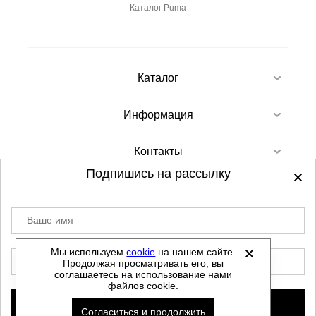
Каталог Puma
Каталог
Информация
Контакты
Подпишись на рассылку
Ваше имя
©
2012-2026 - Sellgroup.ru - все права
защищены.
Мы используем
cookie
на нашем сайте.
E-mail
Продолжая просматривать его, вы
Данный сайт не является интернет магазином и
соглашаетесь на использование нами
не является публичной офертой.
файлов cookie.
Политика обработки персональных данных
Подписаться
Согласиться и продолжить