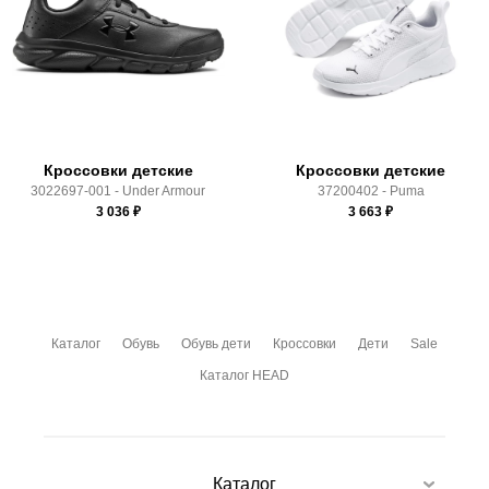
Почтой Росии и СДЭК.
Здесь вы можете более детально ознакомиться с
условиями
оплаты
и
доставки
Кроссовки детские
Кроссовки детские
3022697-001 - Under Armour
37200402 - Puma
3 036
₽
3 663
₽
Каталог
Обувь
Обувь дети
Кроссовки
Дети
Sale
Каталог HEAD
Каталог