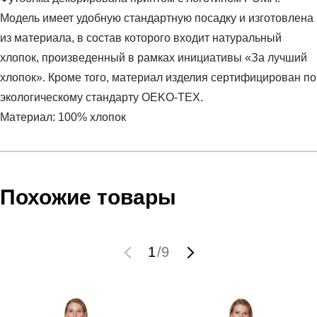
Модель имеет удобную стандартную посадку и изготовлена
из материала, в состав которого входит натуральный
хлопок, произведенный в рамках инициативы «За лучший
хлопок». Кроме того, материал изделия сертифицирован по
экологическому стандарту OEKO-TEX.
Материал: 100% хлопок
Условия оплаты
Артикул:
58677402
Оставить отзыв
Наименование:
Футболка женская ESS Logo Tee
Инструкция по оплате есть в самом конце счета, который
Похожие товары
Пол:
женский
высылает Вам менеджер.
Бренд:
Puma
Обратите внимание, что при не верном заполнении данных
Модель:
ESS Logo Tee
мы не увидим Вашу оплату.
1
/
9
Вид спорта:
спортивный стиль
Состав:
100% хлопок
Доставка
Производитель:
Бангладеш
Срок отгрузки:
3-4 рабочих дня
Самовывоз в Москве.