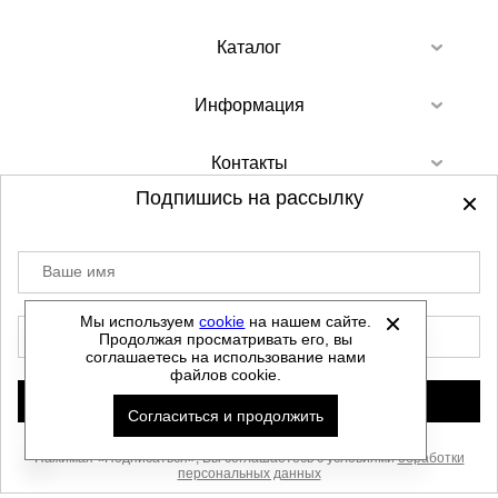
Каталог
Информация
Контакты
Подпишись на рассылку
Ваше имя
©
2012-2026 - Sellgroup.ru - все права
защищены.
Мы используем
cookie
на нашем сайте.
E-mail
Продолжая просматривать его, вы
Данный сайт не является интернет магазином и
соглашаетесь на использование нами
не является публичной офертой.
файлов cookie.
Политика обработки персональных данных
Подписаться
Согласиться и продолжить
Автоматизировано -
Нажимая «Подписаться», Вы соглашаетесь с условиями
обработки
персональных данных