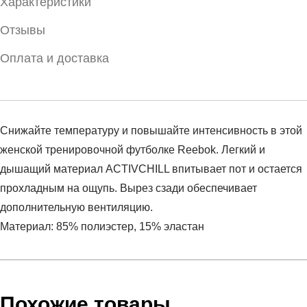
Характеристики
Отзывы
Оплата и доставка
Снижайте температуру и повышайте интенсивность в этой
женской тренировочной футболке Reebok. Легкий и
дышащий материал ACTIVCHILL впитывает пот и остается
прохладным на ощупь. Вырез сзади обеспечивает
дополнительную вентиляцию.
Материал: 85% полиэстер, 15% эластан
Условия оплаты
Артикул:
HS4728
Оставить отзыв
Наименование:
Футболка женская AC ATHLETIC TEE
Инструкция по оплате есть в самом конце счета, который
Похожие товары
Пол:
женский