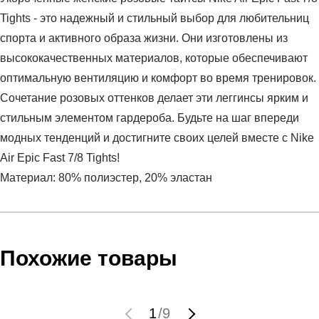
Tights - это надежный и стильный выбор для любительниц
спорта и активного образа жизни. Они изготовлены из
высококачественных материалов, которые обеспечивают
оптимальную вентиляцию и комфорт во время тренировок.
Сочетание розовых оттенков делает эти леггинсы ярким и
стильным элементом гардероба. Будьте на шаг впереди
модных тенденций и достигните своих целей вместе с Nike
Air Epic Fast 7/8 Tights!
Материал: 80% полиэстер, 20% эластан
Условия оплаты
Артикул:
CZ9388-891
Оставить отзыв
Наименование:
Тайтсы женские W NK AIR EPIC FAST
Инструкция по оплате есть в самом конце счета, который
Похожие товары
TGHT 7_8 PR
высылает Вам менеджер.
Пол:
женский
Обратите внимание, что при не верном заполнении данных
Бренд:
Nike
мы не увидим Вашу оплату.
1
/
9
Модель:
W NK AIR EPIC FAST TGHT 7_8 PR