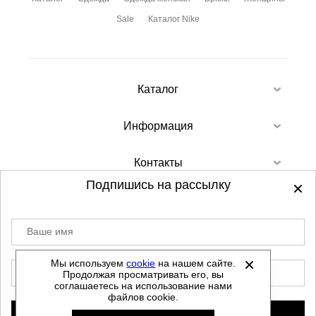
Sale
Каталог Nike
Каталог
Информация
Контакты
Подпишись на рассылку
Ваше имя
©
2012-2026 - Sellgroup.ru - все права
защищены.
Мы используем
cookie
на нашем сайте.
E-mail
Продолжая просматривать его, вы
Данный сайт не является интернет магазином и
соглашаетесь на использование нами
не является публичной офертой.
файлов cookie.
Политика обработки персональных данных
Подписаться