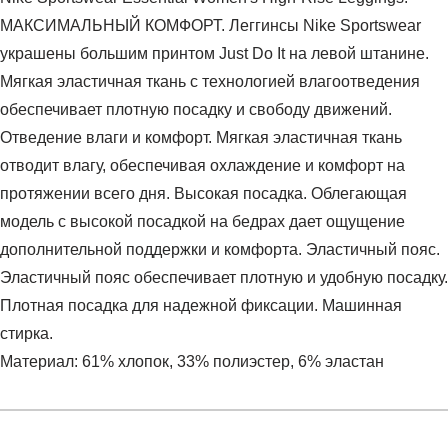
МАКСИМАЛЬНЫЙ КОМФОРТ. Леггинсы Nike Sportswear
украшены большим принтом Just Do It на левой штанине.
Мягкая эластичная ткань с технологией влагоотведения
обеспечивает плотную посадку и свободу движений.
Отведение влаги и комфорт. Мягкая эластичная ткань
отводит влагу, обеспечивая охлаждение и комфорт на
протяжении всего дня. Высокая посадка. Облегающая
модель с высокой посадкой на бедрах дает ощущение
дополнительной поддержки и комфорта. Эластичный пояс.
Эластичный пояс обеспечивает плотную и удобную посадку.
Плотная посадка для надежной фиксации. Машинная
стирка.
Материал: 61% хлопок, 33% полиэстер, 6% эластан
Условия оплаты
Артикул:
CZ8534-063
Оставить отзыв
Наименование:
Леггинсы женские Nike Sportswear