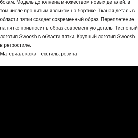
бокам. Модель дополнена множеством новых деталей, в
том числе прошитым ярлыком на бортике. Тканая деталь в
области пятки создает современный образ. Переплетение
на пятке привносит в образ современную деталь. Тисненый
логотип Swoosh в области пятки. Крупный логотип Swoosh
в ретростиле.
Материал: кожа; текстиль; резина