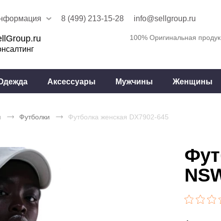
нформация
8 (499) 213-15-28
info@sellgroup.ru
llGroup.ru
100% Оригинальная продук
онсалтинг
Одежда
Аксессуары
Мужчины
Женщины
я
Футболки
Футболка женская DX7902-645
Фут
NSW