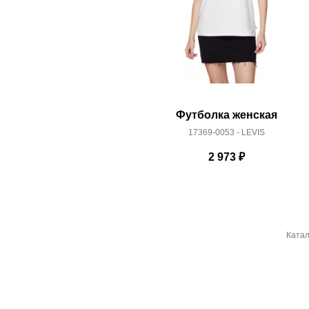
Футболка женская
17369-0053 - LEVIS
2 973
₽
Катал