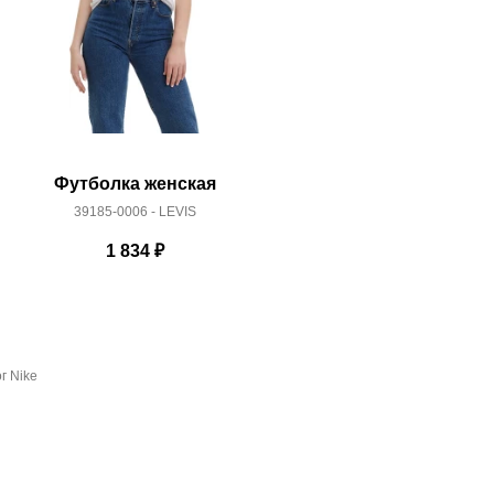
Футболка женская
Футбо
39185-0006 - LEVIS
17369
1 834
₽
г Nike