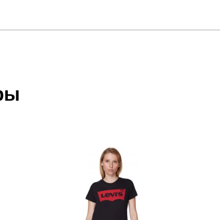
отзыв
UB SS TEE
 который высылает Вам менеджер.
ии данных мы не увидим Вашу оплату.
ры
акже с Почтой Росии и СДЭК.
 условиями
оплаты
и
доставки