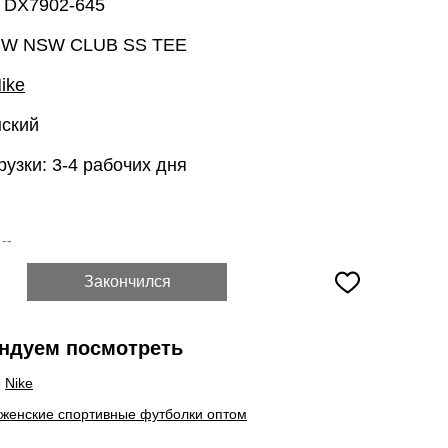
: DX7902-645
 W NSW CLUB SS TEE
ike
нский
рузки: 3-4 рабочих дня
:
--
Закончился
ндуем посмотреть
ы
Nike
 женские спортивные футболки оптом