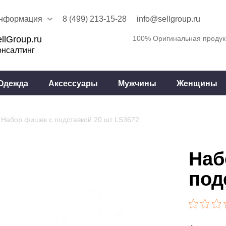
нформация
8 (499) 213-15-28
info@sellgroup.ru
llGroup.ru
100% Оригинальная продук
онсалтинг
Одежда
Аксессуары
Мужчины
Женщины
Набор фишек с подставкой 20 шт LS3672
Наб
под