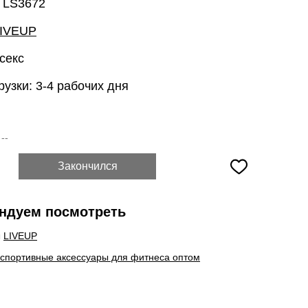
: LS3672
IVEUP
секс
рузки: 3-4 рабочих дня
:
--
Закончился
ндуем посмотреть
ы
LIVEUP
 спортивные аксессуары для фитнеса оптом