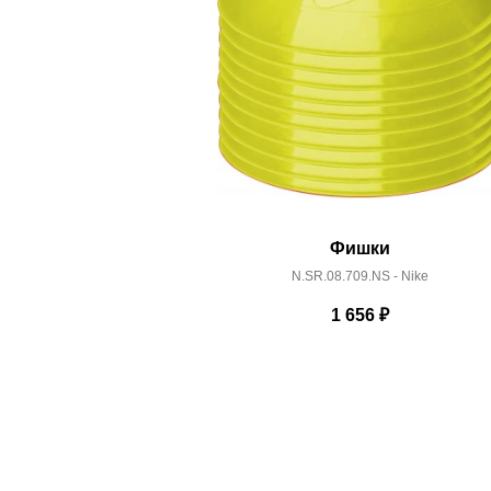
Фишки
N.SR.08.709.NS - Nike
1 656
₽