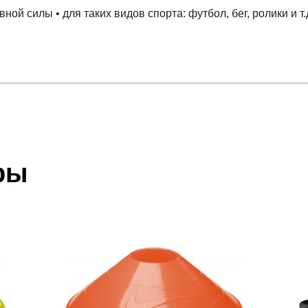
ной силы • для таких видов спорта: футбол, бег, ролики и т
отзыв
 шт
 который высылает Вам менеджер.
ии данных мы не увидим Вашу оплату.
ры
акже с Почтой Росии и СДЭК.
 условиями
оплаты
и
доставки