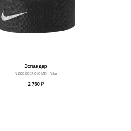
Эспандер
Коври
N.000.0012.010.MD - Nike
502700
2 760
₽