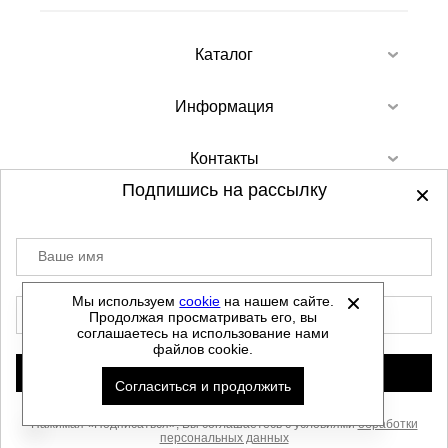
Каталог
Информация
Контакты
Подпишись на рассылку
Ваше имя
©
2012-2026 - Sellgroup.ru - все права
защищены.
Мы используем
cookie
на нашем сайте.
E-mail
Продолжая просматривать его, вы
Данный сайт не является интернет магазином и
соглашаетесь на использование нами
не является публичной офертой.
файлов cookie.
Политика обработки персональных данных
Подписаться
Согласиться и продолжить
Автоматизировано -
Нажимая «Подписаться», Вы соглашаетесь с условиями
обработки
персональных данных