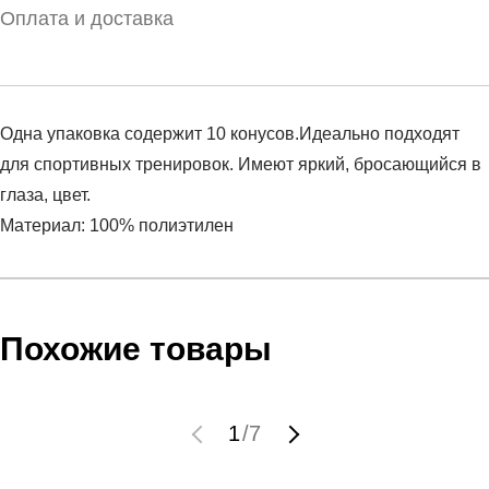
Оплата и доставка
Одна упаковка содержит 10 конусов.Идеально подходят
для спортивных тренировок. Имеют яркий, бросающийся в
глаза, цвет.
Материал: 100% полиэтилен
Условия оплаты
Артикул:
N.SR.08.709.NS
Оставить отзыв
Наименование:
Фишки
Инструкция по оплате есть в самом конце счета, который
Похожие товары
Пол:
унисекс
высылает Вам менеджер.
Бренд:
Nike
Обратите внимание, что при не верном заполнении данных
Вид спорта:
футбол
мы не увидим Вашу оплату.
1
/
7
Состав:
100% полиэтилен
Материал:
синтетика
Доставка