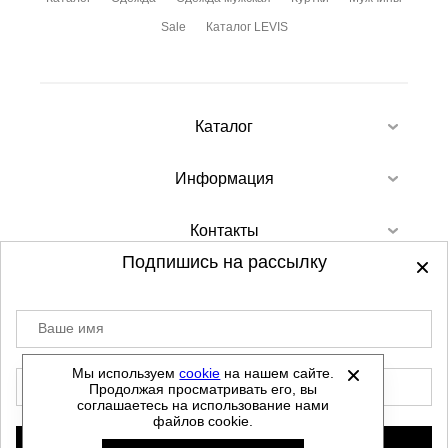
Sale
Каталог LEVIS
Каталог
Информация
Контакты
Подпишись на рассылку
Ваше имя
©
2012-2026 - Sellgroup.ru - все права
защищены.
Мы используем
cookie
на нашем сайте.
E-mail
Продолжая просматривать его, вы
Данный сайт не является интернет магазином и
соглашаетесь на использование нами
не является публичной офертой.
файлов cookie.
Политика обработки персональных данных
Подписаться