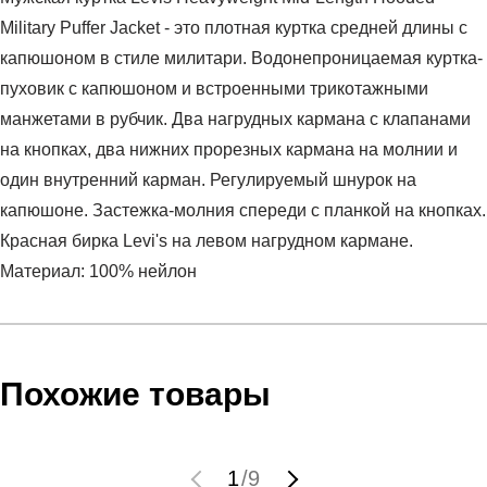
Military Puffer Jacket - это плотная куртка средней длины с
капюшоном в стиле милитари. Водонепроницаемая куртка-
пуховик с капюшоном и встроенными трикотажными
манжетами в рубчик. Два нагрудных кармана с клапанами
на кнопках, два нижних прорезных кармана на молнии и
один внутренний карман. Регулируемый шнурок на
капюшоне. Застежка-молния спереди с планкой на кнопках.
Красная бирка Levi's на левом нагрудном кармане.
Материал: 100% нейлон
Условия оплаты
Артикул:
LM2RN467-BLK
Оставить отзыв
Наименование:
Куртка мужская Levi’s Men’s Jacket
Инструкция по оплате есть в самом конце счета, который
Похожие товары
Пол:
мужской
высылает Вам менеджер.
Бренд:
LEVIS
Обратите внимание, что при не верном заполнении данных
Модель:
Levi’s Men’s Jacket
мы не увидим Вашу оплату.
1
/
9
Вид спорта:
спортивный стиль