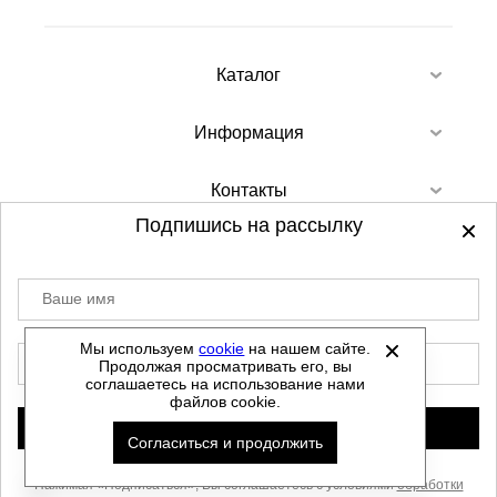
Каталог
Информация
Контакты
Подпишись на рассылку
Ваше имя
©
2012-2026 - Sellgroup.ru - все права
защищены.
Мы используем
cookie
на нашем сайте.
E-mail
Продолжая просматривать его, вы
Данный сайт не является интернет магазином и
соглашаетесь на использование нами
не является публичной офертой.
файлов cookie.
Политика обработки персональных данных
Подписаться
Согласиться и продолжить
Автоматизировано -
Нажимая «Подписаться», Вы соглашаетесь с условиями
обработки