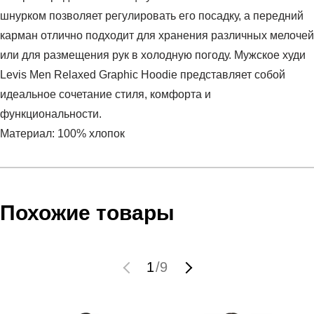
шнурком позволяет регулировать его посадку, а передний
карман отлично подходит для хранения различных мелочей
или для размещения рук в холодную погоду. Мужское худи
Levis Men Relaxed Graphic Hoodie представляет собой
идеальное сочетание стиля, комфорта и
функциональности.
Материал: 100% хлопок
Условия оплаты
Артикул:
38479-0182
Оставить отзыв
Наименование:
Худи мужское RELAXED FIT GRAPHIC
Инструкция по оплате есть в самом конце счета, который
Похожие товары
HOODIE
высылает Вам менеджер.
Пол:
мужской
Обратите внимание, что при не верном заполнении данных
Бренд:
LEVIS
мы не увидим Вашу оплату.
1
/
9
Модель:
RELAXED FIT GRAPHIC HOODIE
Вид спорта:
спортивный стиль
Доставка
Состав:
100% хлопок