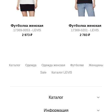
Здесь вы можете более детально ознакомиться с
условиями
оплаты
и
доставки
Футболка женская
Футболка женская
17369-0053 - LEVIS
17369-0201 - LEVIS
2 973
₽
2 783
₽
Каталог
Одежда
Одежда женская
Футболки
Женщины
Sale
Каталог LEVIS
Каталог
Информация