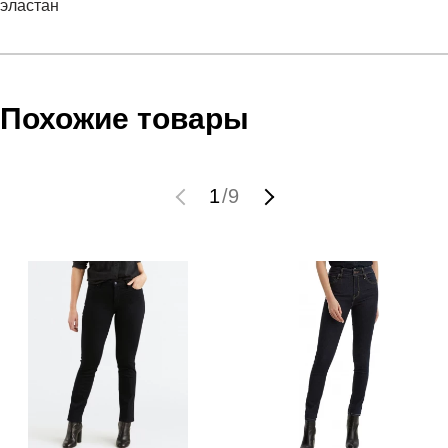
эластан
Условия оплаты
Артикул:
21233-0012
Оставить отзыв
Наименование:
Джинсы женские W 721 HR SKNY
Инструкция по оплате есть в самом конце счета, который
Похожие товары
SHADED INDIGO
высылает Вам менеджер.
Пол:
женский
Обратите внимание, что при не верном заполнении данных
Бренд:
LEVIS
мы не увидим Вашу оплату.
1
/
9
Модель:
W 721 HR SKNY SHADED INDIGO
Вид спорта:
спортивный стиль
Доставка
Состав:
60% хлопок, 16% полиэстер, 23% вискоза, 1%
эластан
Самовывоз в Москве.
Производитель:
Китай
Доставка по России всеми транспортными ТК, а также с
Линейка:
721
Почтой Росии и СДЭК.
Срок отгрузки:
3-4 рабочих дня
Здесь вы можете более детально ознакомиться с
условиями
оплаты
и
доставки