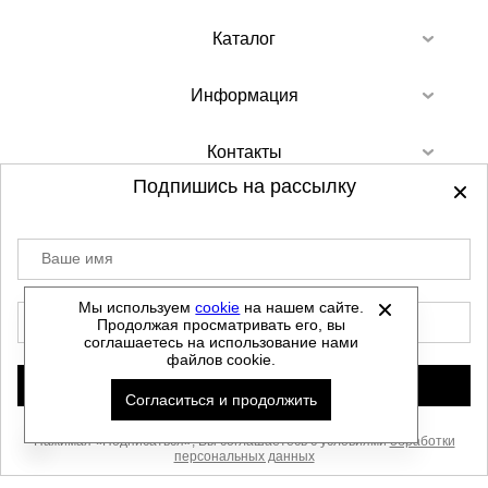
Каталог
Информация
Контакты
Подпишись на рассылку
Ваше имя
©
2012-2026 - Sellgroup.ru - все права
защищены.
Мы используем
cookie
на нашем сайте.
E-mail
Продолжая просматривать его, вы
Данный сайт не является интернет магазином и
соглашаетесь на использование нами
не является публичной офертой.
файлов cookie.
Политика обработки персональных данных
Подписаться
Согласиться и продолжить
Автоматизировано -
Нажимая «Подписаться», Вы соглашаетесь с условиями
обработки
персональных данных