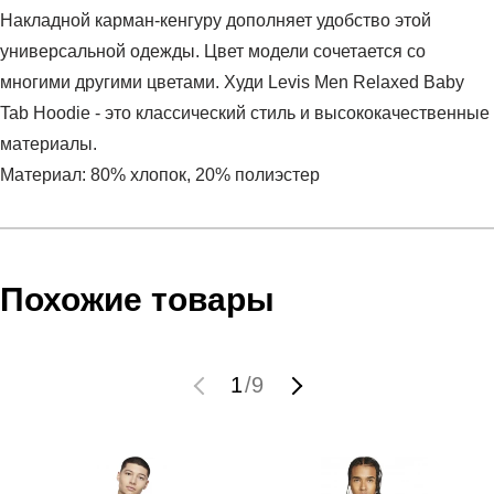
Накладной карман-кенгуру дополняет удобство этой
универсальной одежды. Цвет модели сочетается со
многими другими цветами. Худи Levis Men Relaxed Baby
Tab Hoodie - это классический стиль и высококачественные
материалы.
Материал: 80% хлопок, 20% полиэстер
Условия оплаты
Артикул:
A4233-0007
Оставить отзыв
Наименование:
Джемпер мужской RELAXED BABY
Инструкция по оплате есть в самом конце счета, который
Похожие товары
TAB HOODIE BRIGHT WHITE
высылает Вам менеджер.
Пол:
мужской
Обратите внимание, что при не верном заполнении данных
Бренд:
LEVIS
мы не увидим Вашу оплату.
1
/
9
Модель:
RELAXED BABY TAB HOODIE BRIGHT WHITE
Вид спорта:
спортивный стиль
Доставка
Состав:
80% хлопок, 20% полиэстер
Производитель:
Вьетнам
Самовывоз в Москве.