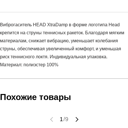
Виброгаситель HEAD XtraDamp в форме логотипа Head
крепится на струны теннисных ракеток. Благодаря мягким
материалам, снижает вибрацию, уменьшает колебания
струны, обеспечивая увеличенный комфорт, и уменьшая
риск теннисного локтя. Индивидуальная упаковка.
Материал: полиэстер 100%
Условия оплаты
Артикул:
285511-OR
Оставить отзыв
Наименование:
Виброгасители
Инструкция по оплате есть в самом конце счета, который
Похожие товары
Пол:
унисекс
высылает Вам менеджер.
Бренд:
HEAD
Обратите внимание, что при не верном заполнении данных
Вид спорта:
теннис
мы не увидим Вашу оплату.
1
/
9
Состав:
полиэстер 100%
Материал:
синтетика