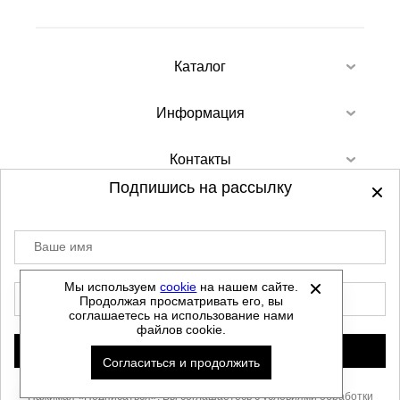
Каталог
Информация
Контакты
Подпишись на рассылку
Ваше имя
©
2012-2026 - Sellgroup.ru - все права
защищены.
Мы используем
cookie
на нашем сайте.
E-mail
Продолжая просматривать его, вы
Данный сайт не является интернет магазином и
соглашаетесь на использование нами
не является публичной офертой.
файлов cookie.
Политика обработки персональных данных
Подписаться
Согласиться и продолжить
Автоматизировано -
Нажимая «Подписаться», Вы соглашаетесь с условиями
обработки