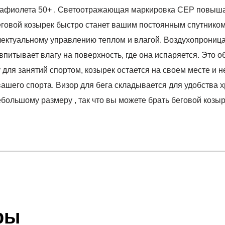
ьтрафиолета 50+ . Светоотражающая маркировка CEP повыш
беговой козырек быстро станет вашим постоянным спутнико
лектуальному управлению теплом и влагой. Воздухопрониц
 впитывает влагу на поверхность, где она испаряется. Это 
 для занятий спортом, козырек остается на своем месте и 
вашего спорта. Визор для бега складывается для удобства
большому размеру , так что вы можете брать беговой козыре
отзыв
 который высылает Вам менеджер.
ии данных мы не увидим Вашу оплату.
ры