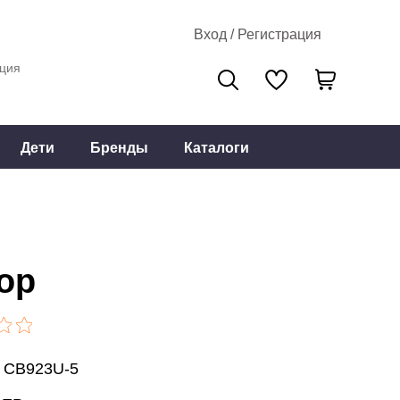
Вход / Регистрация
ция
Дети
Бренды
Каталоги
ор
: CB923U-5