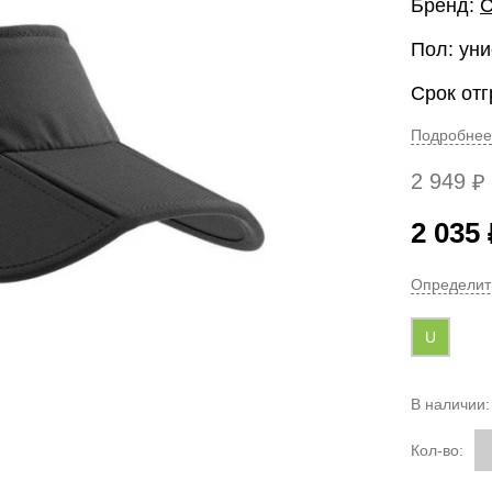
Бренд:
Пол: уни
Срок отг
Подробнее
2 949
₽
2 035
Определит
U
В наличии
Кол-во: