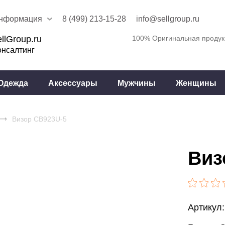
нформация
8 (499) 213-15-28
info@sellgroup.ru
llGroup.ru
100% Оригинальная продук
онсалтинг
Одежда
Аксессуары
Мужчины
Женщины
Визор CB923U-5
Виз
Артикул