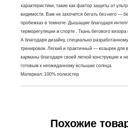
характеристики, такие как фактор защиты от ул
видимости. Вам не захочется бегать без него — 
пробежках в темноте. Дышащие благодаря интел
терморегуляции в спорте . Ткань бегового визора
А благодаря дизайну, специально разработанному
тренировок. Легкий и практичный — козырек для 
карманы благодаря своей легкой конструкции и не
готовым к неожиданному вспышке солнца.
Материал: 100% полиэстер
Условия оплаты
Артикул:
CB923U-5
0
Оставить 
Наименование:
Визор
Инструкция по оплате есть в самом конце счета,
0
Пол:
унисекс
Обратите внимание, что при не верном заполнен
Бренд:
CEP
Похожие това
0
Вид спорта:
фитнес
Доставка