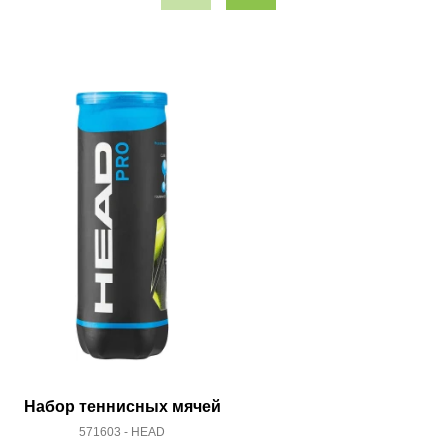
Набор теннисных мячей
Набор те
571603 - HEAD
571