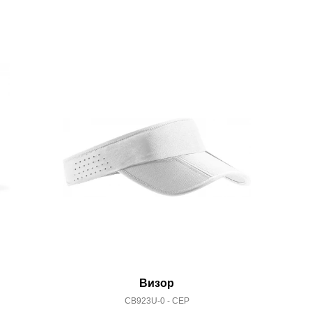
акже с Почтой Росии и СДЭК.
 условиями
оплаты
и
доставки
Визор
CB923U-0 - CEP