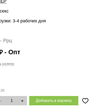
CEP
секс
рузки: 3-4 рабочих дня
- Ррц
- Опт
₽
ь размер
:
20
-
+
Добавить в корзину