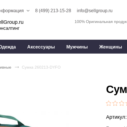
нформация
8 (499) 213-15-28
info@sellgroup.ru
llGroup.ru
100% Оригинальная продук
онсалтинг
Одежда
Аксессуары
Мужчины
Женщины
тивные
Сумка 260213-DYFO
Сум
Артикул