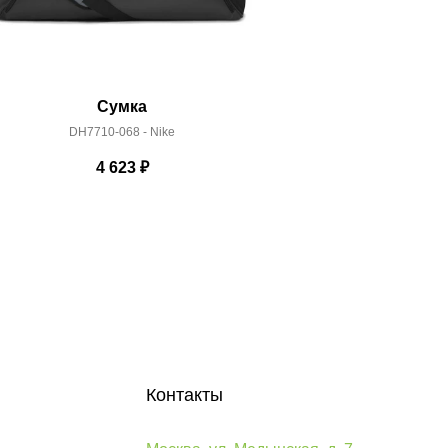
Сумка
DH7710-068 - Nike
401700
4 623
₽
Контакты