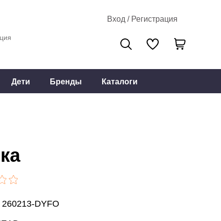
Вход / Регистрация
ция
Дети
Бренды
Каталоги
ка
: 260213-DYFO