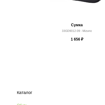
Сумка
33GD9012-09 - Mizuno
1 656
₽
Каталог