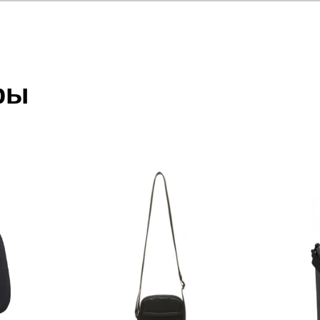
отзыв
 который высылает Вам менеджер.
ии данных мы не увидим Вашу оплату.
ры
акже с Почтой Росии и СДЭК.
 условиями
оплаты
и
доставки