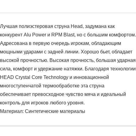
Лучшая полиэстеровая струна Head, задумана как
конкурент Alu Power и RPM Blast, но с большим комфортом.
Адресована в первую очередь игрокам, обладающим
мощными ударами с задней линии. Хорошо бьет, обладает
высокой прочностью. Высокая прочность, большая ударная
сила, комфорт и удержание натяжки. Благодаря технологии
HEAD Crystal Core Technology и инновационной
многоступенчатой термообработке эта струна
обеспечивает превосходное чувство мяча и идеальный
контроль для игроков любого уровня.
Материал: Синтетические материалы
Условия оплаты
Артикул:
281204-16AN
Оставить отзыв
Наименование:
Струны для ракетки