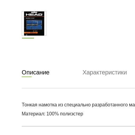
Описание
Характеристики
Тонкая намотка из специально разработанного м
Материал: 100% полиэстер
Условия оплаты
Артикул:
285088-BL
0
Оставить 