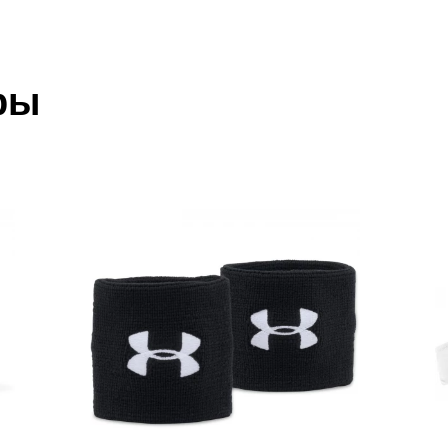
 который высылает Вам менеджер.
ии данных мы не увидим Вашу оплату.
ры
акже с Почтой Росии и СДЭК.
 условиями
оплаты
и
доставки