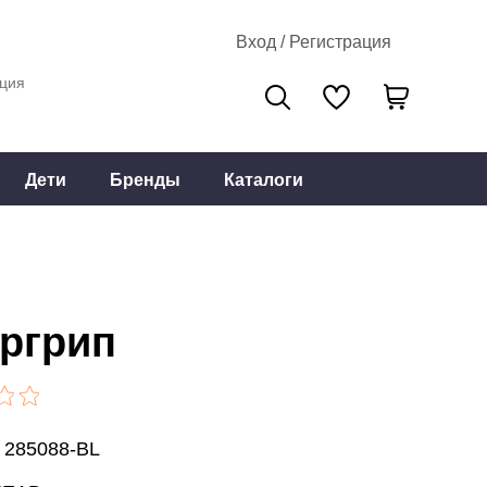
Вход / Регистрация
ция
Дети
Бренды
Каталоги
ргрип
 285088-BL