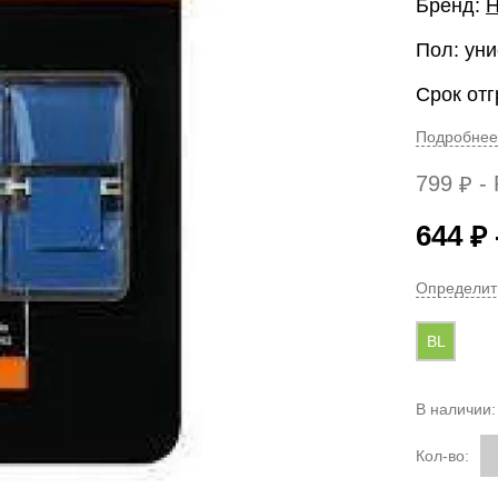
Бренд:
Пол: уни
Срок отг
Подробнее
799
- 
₽
644
₽
Определит
BL
В наличии
Кол-во: