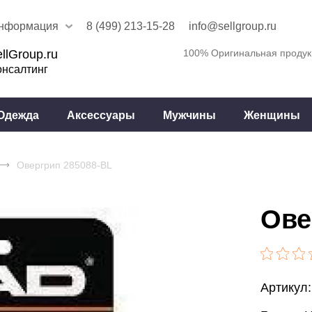
нформация
8 (499) 213-15-28
info@sellgroup.ru
llGroup.ru
100% Оригинальная продук
онсалтинг
Одежда
Аксессуары
Мужчины
Женщины
Овергрип 285088-BL
Ове
Артикул: