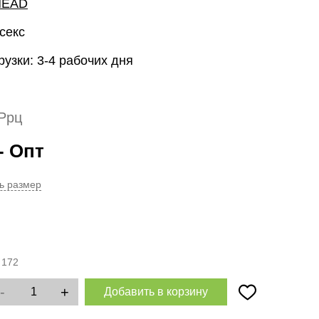
HEAD
секс
рузки: 3-4 рабочих дня
Ррц
- Опт
ь размер
:
172
-
+
Добавить в корзину