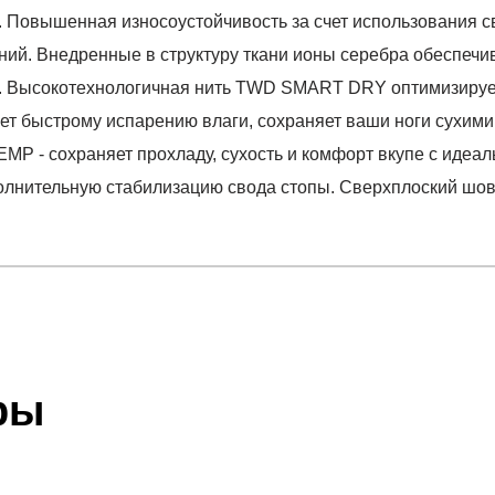
. Повышенная износоустойчивость за счет использования с
ий. Внедренные в структуру ткани ионы серебра обеспеч
. Высокотехнологичная нить TWD SMART DRY оптимизирует
ует быстрому испарению влаги, сохраняет ваши ноги сухи
P - сохраняет прохладу, сухость и комфорт вкупе с идеа
олнительную стабилизацию свода стопы. Сверхплоский шов в
отзыв
 который высылает Вам менеджер.
ии данных мы не увидим Вашу оплату.
ры