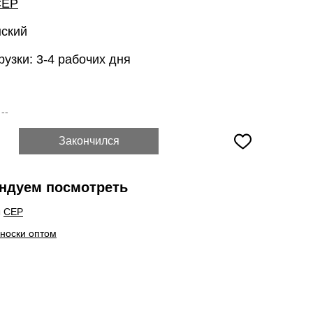
CEP
нский
рузки: 3-4 рабочих дня
:
--
Закончился
ндуем посмотреть
ы
CEP
 носки оптом