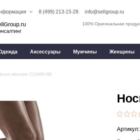
нформация
8 (499) 213-15-28
info@sellgroup.ru
llGroup.ru
100% Оригинальная продук
онсалтинг
Одежда
Аксессуары
Мужчины
Женщины
Носки женские C104W-NB
Нос
Артикул