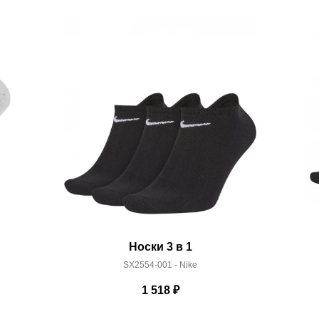
акже с Почтой Росии и СДЭК.
 условиями
оплаты
и
доставки
Носки 3 в 1
SX2554-001 - Nike
1 518
₽