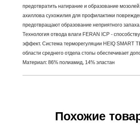
предотвратить натирание и образование мозолей
ахиллова сухожилия для профилактики поврежден
предотвращают образование неприятного запаха
Технология отвода влаги FERAN ICP - способств
эффект. Система терморегуляции HEIQ SMART TEM
области среднего отдела стопы обеспечивает доп
Материал: 86% полиамид, 14% эластан
Условия оплаты
Артикул:
C104W-NB
0
Оставить 
Наименование:
Носки женские
Инструкция по оплате есть в самом конце счета,
0
Пол:
женский
Обратите внимание, что при не верном заполнен
Бренд:
CEP
Похожие това
0
Вид спорта:
фитнес
Доставка
Состав:
86% полиамид, 14% эластан
0
Самовывоз в Москве.
Материал:
полиамид