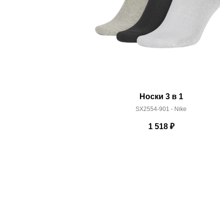
Носки 3 в 1
SX2554-901 - Nike
1 518
₽