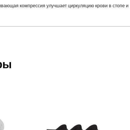
вающая компрессия улучшает циркуляцию крови в стопе и 
отзыв
 который высылает Вам менеджер.
ии данных мы не увидим Вашу оплату.
ры
акже с Почтой Росии и СДЭК.
 условиями
оплаты
и
доставки