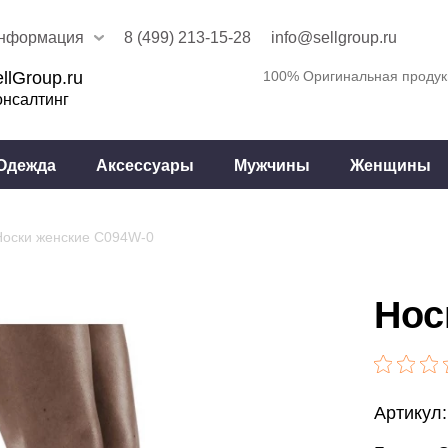
нформация
8 (499) 213-15-28
info@sellgroup.ru
llGroup.ru
100% Оригинальная продук
онсалтинг
Одежда
Аксессуары
Мужчины
Женщины
Носки женские C094W-0
Нос
Артикул