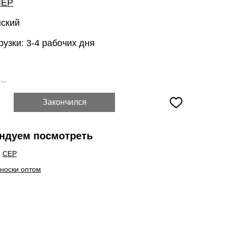
CEP
нский
рузки: 3-4 рабочих дня
:
--
Закончился
ндуем посмотреть
ы
CEP
 носки оптом