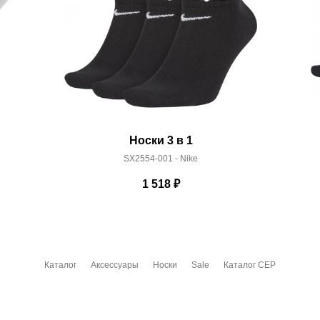
Носки 3 в 1
SX2554-001 - Nike
1 518
₽
Каталог
Аксессуары
Носки
Sale
Каталог CEP